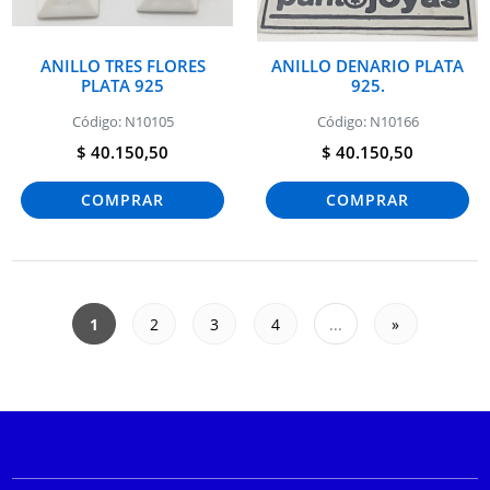
ANILLO TRES FLORES
ANILLO DENARIO PLATA
PLATA 925
925.
Código: N10105
Código: N10166
$ 40.150,50
$ 40.150,50
COMPRAR
COMPRAR
1
2
3
4
...
»